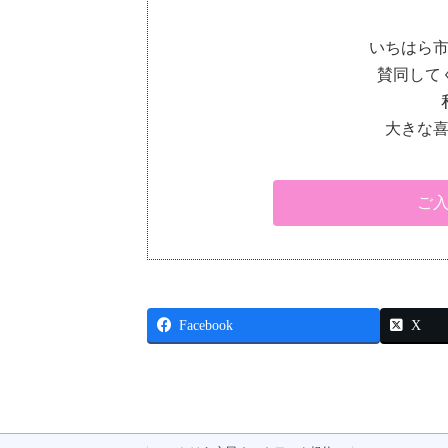
いちはら
賛同して
大きな
ご
Facebook
X