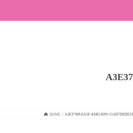
コ
ナ
ン
ビ
テ
ゲ
ン
ー
ツ
シ
へ
ョ
ス
ン
キ
に
ッ
移
プ
動
A3E37
HOME
A3E37309-EA5F-4AB2-8291-11AD7DEDE53