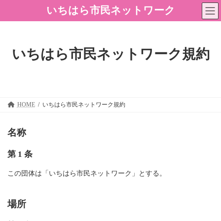
コ
ナ
いちはら市民ネットワーク
ン
ビ
テ
ゲ
ン
ー
ツ
シ
へ
ョ
いちはら市民ネットワーク規約
ス
ン
キ
に
ッ
移
プ
動
HOME
いちはら市民ネットワーク規約
名称
第 1 条
この団体は「いちはら市民ネットワーク」とする。
場所