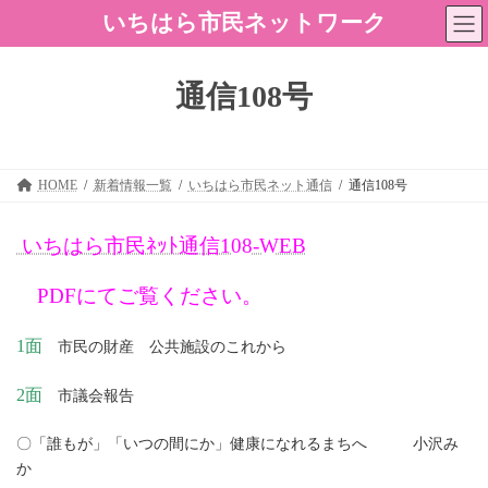
コ
ナ
いちはら市民ネットワーク
ン
ビ
テ
ゲ
ン
ー
ツ
シ
通信108号
へ
ョ
ス
ン
キ
に
ッ
移
プ
動
HOME
新着情報一覧
いちはら市民ネット通信
通信108号
いちはら市民ﾈｯﾄ通信108-WEB
PDFにてご覧ください。
1面
市民の財産 公共施設のこれから
2面
市議会報告
〇「誰もが」「いつの間にか」健康になれるまちへ 小沢み
か