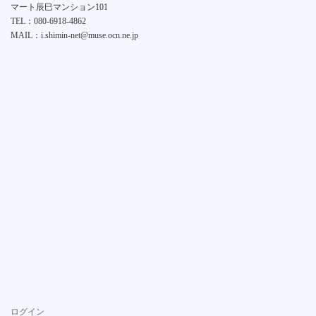
マート辰巳マンション101
TEL：080-6918-4862
MAIL：i.shimin-net@muse.ocn.ne.jp
ログイン