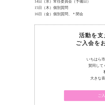
14日（水）常任委員会（予備日）
15日（木）個別質問
16日（金）個別質問、＊閉会
活動を支
ご入会を
いちはら
賛同して
大きな
ご