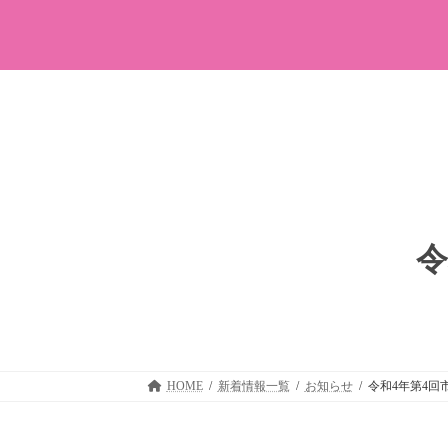
コ
ナ
ン
ビ
テ
ゲ
ン
ー
ツ
シ
へ
ョ
ス
ン
キ
に
ッ
移
プ
動
令
HOME
新着情報一覧
お知らせ
令和4年第4回