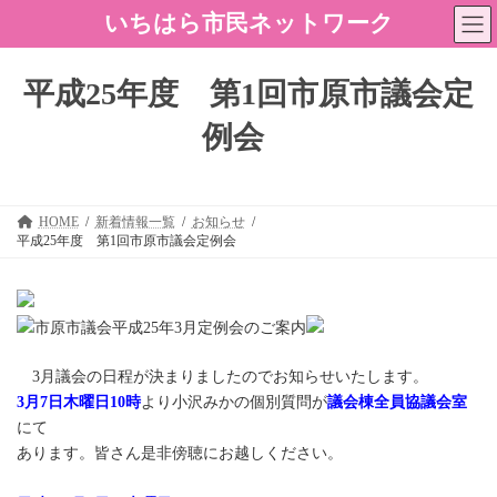
コ
ナ
いちはら市民ネットワーク
ン
ビ
テ
ゲ
ン
ー
平成25年度 第1回市原市議会定
ツ
シ
へ
ョ
例会
ス
ン
キ
に
ッ
移
プ
動
HOME
新着情報一覧
お知らせ
平成25年度 第1回市原市議会定例会
市原市議会平成25年3月定例会のご案内
3月議会の日程が決まりましたのでお知らせいたします。
3月7日木曜日10時
より小沢みかの個別質問が
議会棟全員協議会室
にて
あります。皆さん是非傍聴にお越しください。