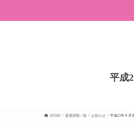
コ
ナ
ン
ビ
テ
ゲ
ン
ー
ツ
シ
へ
ョ
ス
ン
キ
に
ッ
移
プ
動
平成
HOME
新着情報一覧
お知らせ
平成22年６月