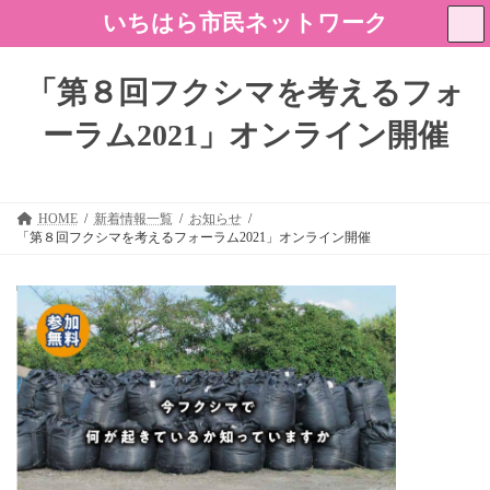
コ
ナ
いちはら市民ネットワーク
ン
ビ
テ
ゲ
ン
ー
「第８回フクシマを考えるフォ
ツ
シ
へ
ョ
ーラム2021」オンライン開催
ス
ン
キ
に
ッ
移
プ
動
HOME
新着情報一覧
お知らせ
「第８回フクシマを考えるフォーラム2021」オンライン開催