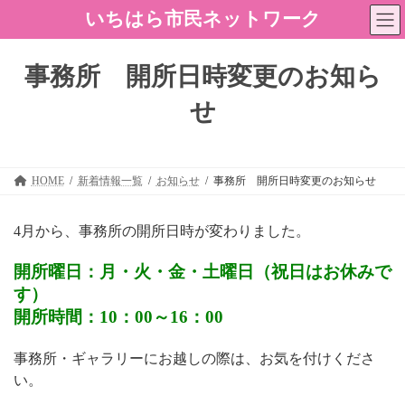
コ
ナ
いちはら市民ネットワーク
ン
ビ
テ
ゲ
ン
ー
事務所 開所日時変更のお知ら
ツ
シ
へ
ョ
せ
ス
ン
キ
に
ッ
移
プ
動
HOME
新着情報一覧
お知らせ
事務所 開所日時変更のお知らせ
4月から、事務所の開所日時が変わりました。
開所曜日：月・火・金・土曜日（祝日はお休みで
す）
開所時間：10：00～16：00
事務所・ギャラリーにお越しの際は、お気を付けくださ
い。