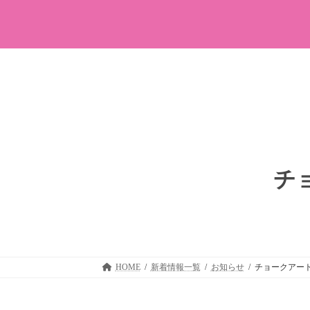
コ
ナ
ン
ビ
テ
ゲ
ン
ー
ツ
シ
へ
ョ
ス
ン
キ
に
ッ
移
プ
動
チ
HOME
新着情報一覧
お知らせ
チョークアー