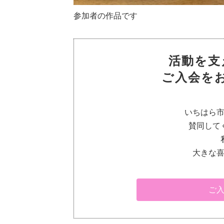
参加者の作品です
活動を支
ご入会を
いちはら
賛同して
大きな
ご