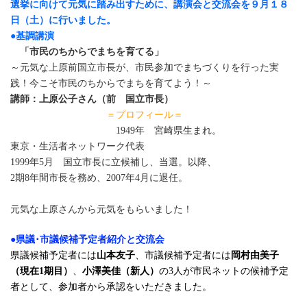
選挙に向けて元気に踏み出すために、講演会と交流会を
９月１８
日（土）に行いました。
●
基調講演
「市民のちからでまちを育てる」
～元気な上原前国立市長が、市民参加でまちづくりを行った実
践！今こそ市民のちからでまちを育てよう！～
講師：上原公子さん（前 国立市長）
＝プロフィール＝
1949年 宮崎県生まれ。
東京・生活者ネットワーク代表
1999年5月 国立市長に立候補し、当選。以降、
2期8年間市長を務め、2007年4月に退任。
元気な上原さんから元気をもらいました！
●
県議･市議候補予定者紹介と交流会
県議候補予定者には
山本友子
、市議候補予定者には
岡村由美子
（現在1期目）
、
小澤美佳（新人）
の3人が市民ネットの候補予定
者として、参加者から承認をいただきました。