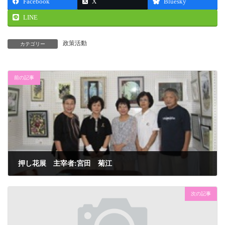
Facebook
X
Bluesky
LINE
政策活動
カテゴリー
前の記事
押し花展 主宰者:宮田 菊江
2010年9月1日
次の記事