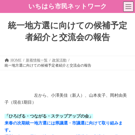
コ
ナ
いちはら市民ネットワーク
ン
ビ
テ
ゲ
ン
ー
統一地方選に向けての候補予定
ツ
シ
へ
ョ
者紹介と交流会の報告
ス
ン
キ
に
ッ
移
プ
動
HOME
新着情報一覧
政策活動
統一地方選に向けての候補予定者紹介と交流会の報告
左から、小澤美佳（新人）、山本友子、岡村由美
子（現在1期目）
「ひろげる・つながる・ステップアップの会」
来春の次期統一地方選には県議選・市議選に向けて取り組みま
す。