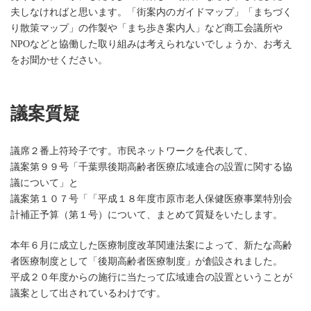
夫しなければと思います。「街案内のガイドマップ」「まちづく
り散策マップ」の作製や「まち歩き案内人」など商工会議所や
NPOなどと協働した取り組みは考えられないでしょうか、お考え
をお聞かせください。
議案質疑
議席２番上符玲子です。市民ネットワークを代表して、
議案第９９号「千葉県後期高齢者医療広域連合の設置に関する協
議について」と
議案第１０７号「「平成１８年度市原市老人保健医療事業特別会
計補正予算（第１号）について、まとめて質疑をいたします。
本年６月に成立した医療制度改革関連法案によって、新たな高齢
者医療制度として「後期高齢者医療制度」が創設されました。
平成２０年度からの施行に当たって広域連合の設置ということが
議案として出されているわけです。