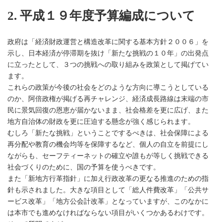
2. 平成１９年度予算編成について
政府は「経済財政運営と構造改革に関する基本方針２００６」を
示し、日本経済が停滞期を抜け「新たな挑戦の１０年」の出発点
に立ったとして、３つの挑戦への取り組みを政策として掲げてい
ます。
これらの政策が今後の社会をどのような方向に導こうとしている
のか、阿倍政権が掲げる再チャレンジ、経済成長路線は末端の市
民に景気回復の恩恵が届かないまま、社会格差を更に広げ、また
地方自治体の財政を更に圧迫する懸念が強く感じられます。
むしろ「新たな挑戦」ということでするべきは、社会保障による
再分配や教育の機会均等を保障するなど、個人の自立を前提にし
ながらも、セーフティーネットの確立や誰もが等しく挑戦できる
社会づくりのために、国の予算を使うべきです。
また「新地方行革指針」に加え行政改革の更なる推進のための指
針も示されました。大きな項目として「総人件費改革」「公共サ
ービス改革」「地方公会計改革」となっていますが、このなかに
は本市でも進めなければならない項目がいくつかあるわけです。