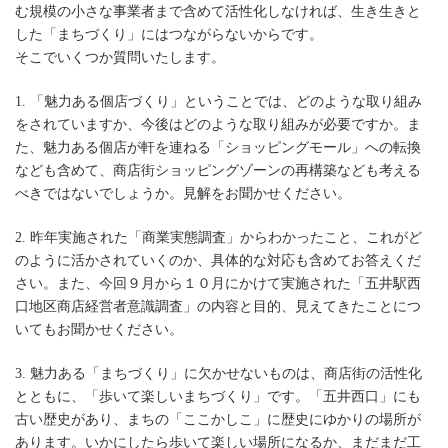
む規模の小さな事業者まで含めて活性化しなければ、生き生きと
した「まちづくり」にはつながらないからです。
そこでいくつか質問いたします。
1. 「魅力ある個店づくり」ということでは、どのような取り組み
をされていますか、今後はどのような取り組みが必要ですか。ま
た、魅力ある個店が軒を連ねる「ショッピングモール」への転換
なども含めて、商店街ショッピングゾーンの再構築なども考える
べきではないでしょうか。見解をお聞かせください。
2. 昨年実施された「商業実態調査」からわかったこと、これがど
のように活かされていくのか、具体的な対応も含めてお答えくだ
さい。また、今回９月から１０月にかけて実施された「五井駅西
口地区商店経営者意識調査」の内容と目的、見えてきたことにつ
いてもお聞かせください。
3. 魅力ある「まちづくり」に欠かせないものは、商店街の活性化
とともに、「歩いて楽しいまちづくり」です。「五井西口」にも
古い歴史があり、まちの「ここかしこ」に歴史にゆかりの場所が
あります。いかにしたら歩いて楽しい場所になるか、まだまだ工