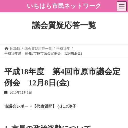
コ
ナ
いちはら市民ネットワーク
ン
ビ
テ
ゲ
ン
ー
ツ
シ
議会質疑応答一覧
へ
ョ
ス
ン
キ
に
ッ
移
プ
動
HOME
議会質疑応答一覧
平成18年
平成18年度 第4回市原市議会定例会 12月8日(金)
平成18年度 第4回市原市議会定
例会 12月8日(金)
2015年11月1日
市議会レポート【代表質問】うわぶ玲子