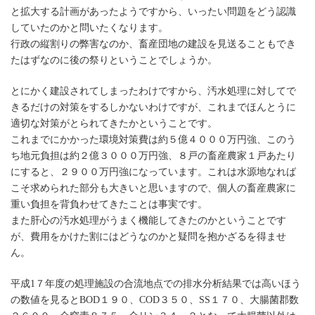
と拡大する計画があったようですから、いったい問題をどう認識
していたのかと問いたくなります。
行政の縦割りの弊害なのか、畜産団地の建設を見送ることもでき
たはずなのに後の祭りということでしょうか。
とにかく建設されてしまったわけですから、汚水処理に対してで
きるだけの対策をするしかないわけですが、これまでほんとうに
適切な対策がとられてきたかということです。
これまでにかかった環境対策費は約５億４０００万円強、このう
ち地元負担は約２億３０００万円強、８戸の畜産農家１戸あたり
にすると、２９００万円強になっています。これは水源地なれば
こそ求められた部分も大きいと思いますので、個人の畜産農家に
重い負担を背負わせてきたことは事実です。
また肝心の汚水処理がうまく機能してきたのかということです
が、費用をかけた割にはどうなのかと疑問を抱かざるを得ませ
ん。
平成1７年度の処理施設の合流地点での排水分析結果では高いほう
の数値を見るとBOD１９０、COD３５０、SS１７０、大腸菌郡数