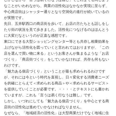
なことがいわれながら、商業の活性化はなかなか実現に至らず、
中心商店街はシャッター通りとなり空洞化の進行が続いているの
が実態です。
先日、五井駅西口の商店街を歩いて、お店の方たちとも話しをし
たり街の状況を見て歩きました。活性化につなげるのはほんとう
に大変だなというのが正直な感想です。
東口にできる大型ショッピングセンター等とも共存し相乗効果を
上げながら活性化を図っていくと言われてはおりますが、「この
店を選んで買い物に来る」というお客さんが集まるような「お店
づくり」「商店街づくり」をしていかなければ、共存も何もない
わけです。
「魅力ある個店づくり」ということが最も求められるわけです
が、それには今という時代を直視し、日々変化する消費者ニーズ
を的確にとらえて＜求められる商品＞や＜求められるサービス＞
を提供していくことが必要です。・・・・とテキストにも書かれ
ていますが、これも「言うは易く行なうは難し」です。
しかし、いづれにしても「魅力ある個店づくり」を中心とする商
店街の活性化は進めていかなければなりません。
なぜなら、「地域経済の活性化」は大型商業だけでなく地域に住