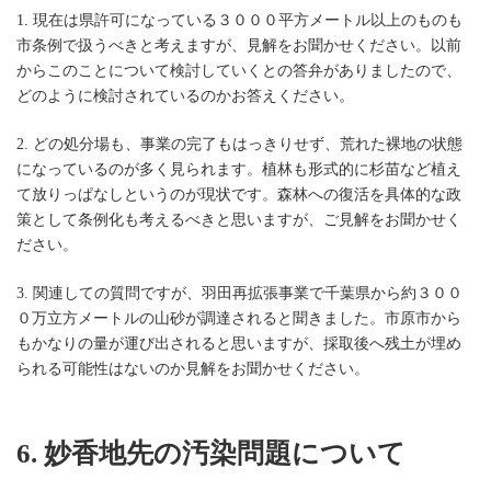
1. 現在は県許可になっている３０００平方メートル以上のものも
市条例で扱うべきと考えますが、見解をお聞かせください。以前
からこのことについて検討していくとの答弁がありましたので、
どのように検討されているのかお答えください。
2. どの処分場も、事業の完了もはっきりせず、荒れた裸地の状態
になっているのが多く見られます。植林も形式的に杉苗など植え
て放りっぱなしというのが現状です。森林への復活を具体的な政
策として条例化も考えるべきと思いますが、ご見解をお聞かせく
ださい。
3. 関連しての質問ですが、羽田再拡張事業で千葉県から約３００
０万立方メートルの山砂が調達されると聞きました。市原市から
もかなりの量が運び出されると思いますが、採取後へ残土が埋め
られる可能性はないのか見解をお聞かせください。
6. 妙香地先の汚染問題について