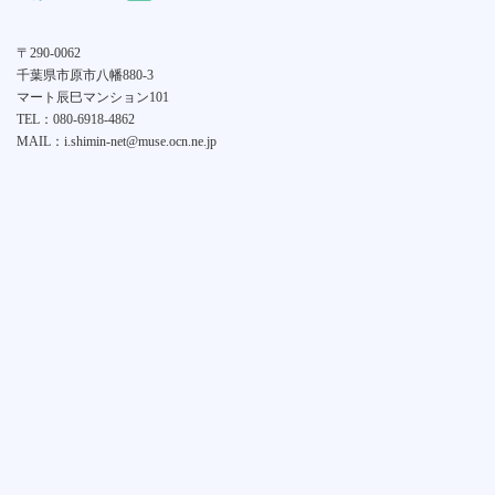
〒290-0062
千葉県市原市八幡880-3
マート辰巳マンション101
TEL：080-6918-4862
MAIL：i.shimin-net@muse.ocn.ne.jp