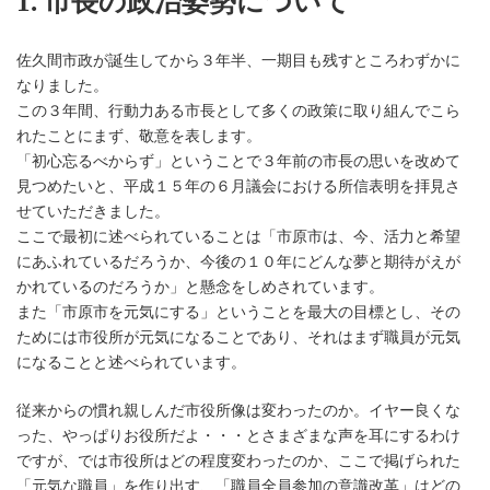
1. 市長の政治姿勢について
佐久間市政が誕生してから３年半、一期目も残すところわずかに
なりました。
この３年間、行動力ある市長として多くの政策に取り組んでこら
れたことにまず、敬意を表します。
「初心忘るべからず」ということで３年前の市長の思いを改めて
見つめたいと、平成１５年の６月議会における所信表明を拝見さ
せていただきました。
ここで最初に述べられていることは「市原市は、今、活力と希望
にあふれているだろうか、今後の１０年にどんな夢と期待がえが
かれているのだろうか」と懸念をしめされています。
また「市原市を元気にする」ということを最大の目標とし、その
ためには市役所が元気になることであり、それはまず職員が元気
になることと述べられています。
従来からの慣れ親しんだ市役所像は変わったのか。イヤー良くな
った、やっぱりお役所だよ・・・とさまざまな声を耳にするわけ
ですが、では市役所はどの程度変わったのか、ここで掲げられた
「元気な職員」を作り出す、「職員全員参加の意識改革」はどの