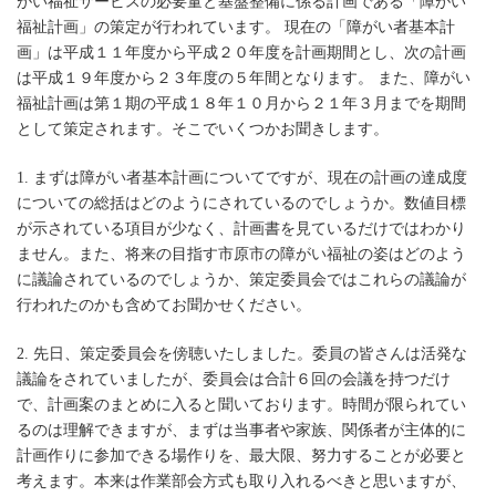
がい福祉サービスの必要量と基盤整備に係る計画である「障がい
福祉計画」の策定が行われています。 現在の「障がい者基本計
画」は平成１１年度から平成２０年度を計画期間とし、次の計画
は平成１９年度から２３年度の５年間となります。 また、障がい
福祉計画は第１期の平成１８年１０月から２１年３月までを期間
として策定されます。そこでいくつかお聞きします。
1. まずは障がい者基本計画についてですが、現在の計画の達成度
についての総括はどのようにされているのでしょうか。数値目標
が示されている項目が少なく、計画書を見ているだけではわかり
ません。また、将来の目指す市原市の障がい福祉の姿はどのよう
に議論されているのでしょうか、策定委員会ではこれらの議論が
行われたのかも含めてお聞かせください。
2. 先日、策定委員会を傍聴いたしました。委員の皆さんは活発な
議論をされていましたが、委員会は合計６回の会議を持つだけ
で、計画案のまとめに入ると聞いております。時間が限られてい
るのは理解できますが、まずは当事者や家族、関係者が主体的に
計画作りに参加できる場作りを、最大限、努力することが必要と
考えます。本来は作業部会方式も取り入れるべきと思いますが、