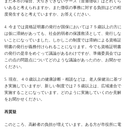
また本市の場合、天引きできないケース（普通徴収）はどれくら
いあると考えられますか。また徴収の事務に対する負担はどの程
度発生すると考えていますか、お答えください。
4. 今までは資格証明書の発行が国保においては７５歳以上の方に
は仮に滞納があっても、社会的弱者の保護救済として、発行しな
いことになっていました。しかしこの制度では滞納による資格証
明書の発行が義務付けられることになります。今でも資格証明書
の発行の是非をめぐって議論があるわけですが、準備委員会では
この点の問題点についてどのような議論があったのか、お聞かせ
ください。
5. 現在、４０歳以上の健康診断・相談などは、老人保健法に基づ
き実施していますが、新しい制度では７５歳以上は、広域連合で
実施することになっています。どのように実施していくのか見解
をお聞かせください。
再質疑
このところ、高齢者の負担が増えています。ある方が市役所に電