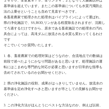
２６００、全窒素８７５、全リン３４，２となって大腸菌以外は
基準値を超えています。またこの基準値についても水質汚濁防止
法の上乗せということも含めて見直すべきです。
各畜産農家で処理された処理水はパイプラインによって運ばれ、
県の浄化施設で、SS,BOD,リンがある程度除去されますが、沈殿し
てろ過するだけですから、原水である畜産施設での処理水の汚れ
具合によっては、高滝ダムに放流される水質も変わってくるわけ
です
そこでいくつか質問いたします。
1. 各、畜産農家での処理対策はどうなのか、合流地点での数値は
前段で述べたようにかなり問題があると思います。処理施設の運
転にはこまめな専門的な対応が必要と思いますが日常的な指導も
含めてされているのかお聞かせください。
2. 県の浄化施設の役割、成果がはっきりしていません。放流水の
基準値を定め浄化すべきと思いますが市としての見解をお聞かせ
ください。
3. この浄化方法がほんとうにベストな方法なのか、例えば以前、