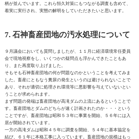
柄が並んでいます。これら恒久対策にもつながる調査も含めて、
着実に実行され、実態の解明をしていただきたいと思います。
7. 石神畜産団地の汚水処理について
９月議会においても質問しましたが、１１月に経済環境常任委員
会で現地視察をし、いくつかの疑問点も浮かんできたこともあ
り、また再度取り上げました。
そもそも石神畜産団地の何が問題なのかということを考えてみま
した。畜産にともなう糞尿の発生というのは避けられないことで
あり、それが適切に処理され環境等に悪影響を与えていないとい
うことが求められます。
まず問題の発端は畜産団地が高滝ダムの上流にあるということで
す。畜産団地とダムのどちらが速く計画されたのか・・・という
ことですが、畜産団地は昭和５３年に事業を開始、５６年には入
居が開始されています。
一方の高滝ダムは昭和４５年に調査を開始、５４年に基本協定を
結び、６１年に本格工事に入っています。畜産団地の規模はもっ