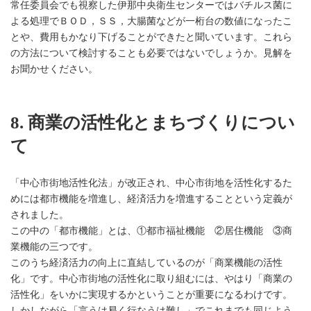
常任委員会でも視察した伊那中央衛生センターではバチルス菌に
よる処理でＢＯＤ，ＳＳ，大腸菌などが一桁台の数値になったこ
とや、費用もかなり下げることができたと聞いています。これら
の方法について検討することも必要ではないでしょうか。見解を
お聞かせください。
8. 商業の活性化とまちづくりについ
て
「中心市街地活性化法」が改正され、中心市街地を活性化するた
めには都市機能を増進し、経済活力を増進することという定義が
されました。
この中の「都市機能」とは、①都市福祉機能 ②居住機能 ③商
業機能の三つです。
このうち経済活力の向上に直結しているのが「商業機能の活性
化」です。中心市街地の活性化に取り組むには、やはり「商業の
活性化」をいかに実現するかということが重要になるわけです。
しかしながら「言うは易く行なうは難し」でこれまでも同じよう