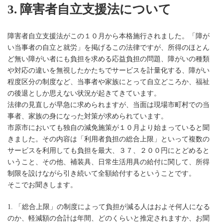
3. 障害者自立支援法について
障害者自立支援法がこの１０月から本格施行されました。「障が
い当事者の自立と就労」を掲げるこの法律ですが、所得のほとん
ど無い障がい者にも負担を求める応益負担の問題、障がいの種類
や対応の違いを無視したかたちでサービスを計量化する、障がい
程度区分の制度など、当事者や家族にとって自立どころか、福祉
の後退としか思えない状況が起きてきています。
法律の見直しが早急に求められますが、当面は現場市町村での当
事者、家族の身になった対策が求められています。
市原市においても独自の減免施策が１０月より始まっていると聞
きました。その内容は「利用者負担の総合上限」といって複数の
サービスを利用しても負担を最大、３７、２００円にとどめると
いうこと、その他、補装具、日常生活用具の給付に関して、所得
制限を設けながら引き続いて全額給付するということです。
そこでお聞きします。
1. 「総合上限」の制度によって負担が減る人はおよそ何人になる
のか、軽減額の合計は年間、どのくらいと推定されますか、お聞