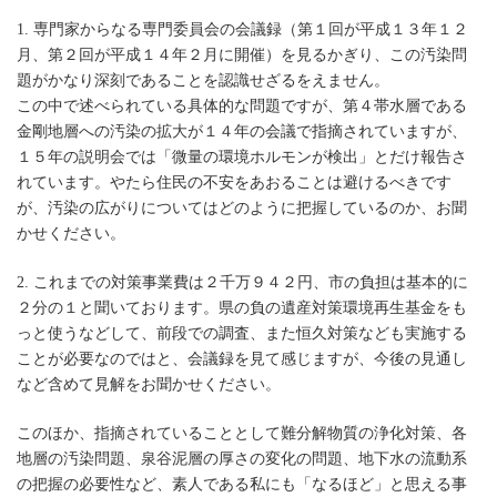
1. 専門家からなる専門委員会の会議録（第１回が平成１３年１２
月、第２回が平成１４年２月に開催）を見るかぎり、この汚染問
題がかなり深刻であることを認識せざるをえません。
この中で述べられている具体的な問題ですが、第４帯水層である
金剛地層への汚染の拡大が１４年の会議で指摘されていますが、
１５年の説明会では「微量の環境ホルモンが検出」とだけ報告さ
れています。やたら住民の不安をあおることは避けるべきです
が、汚染の広がりについてはどのように把握しているのか、お聞
かせください。
2. これまでの対策事業費は２千万９４２円、市の負担は基本的に
２分の１と聞いております。県の負の遺産対策環境再生基金をも
っと使うなどして、前段での調査、また恒久対策なども実施する
ことが必要なのではと、会議録を見て感じますが、今後の見通し
など含めて見解をお聞かせください。
このほか、指摘されていることとして難分解物質の浄化対策、各
地層の汚染問題、泉谷泥層の厚さの変化の問題、地下水の流動系
の把握の必要性など、素人である私にも「なるほど」と思える事