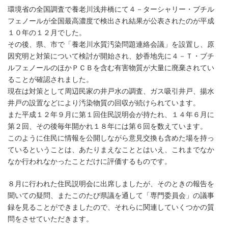
環境省の全国調査で養老川浅井橋にて４－ターシャリー・ブチル
フェノールが全国最高濃度で検出され結果が公表されたのが平成
１０年の１２月でした。
その後、県、市で「養老川水質汚染問題連絡会議」を設置し、原
因究明と対策について検討が開始され、妙香地先に４－Ｔ・ブチ
ルフェノールのほかＰＣＢを含む有害物質が大量に廃棄されてい
ることが確認されました。
現在は対策として周辺民家の井戸水の調査、ガス吸引井戸、揚水
井戸の設置などにより汚染物質の回収が続けられています。
また平成１２年９月に第１回住民説明会が持たれ、１４年６月に
第２回、その後毎年開かれ１８年には第６回を数えています。
このように住民に情報を公開しながら意見交換も含めた場を持っ
ているということは、あたりまえなこととはいえ、これまでなか
なか行われなかったことだけに評価するものです。
８月に行われた住民説明会に出席しましたが、そのときの報告を
聞いての疑問、またこのたび県議を通して「専門委員会」の議事
録を見ることができましたので、それらに関連していくつかの質
問をさせていただきます。