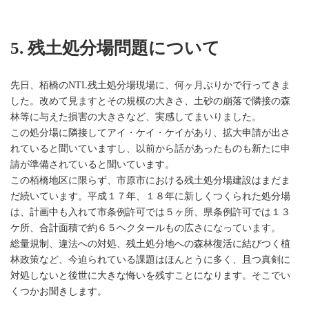
5. 残土処分場問題について
先日、栢橋のNTL残土処分場現場に、何ヶ月ぶりかで行ってきま
した。改めて見ますとその規模の大きさ、土砂の崩落で隣接の森
林等に与えた損害の大きさなど、実感してまいりました。
この処分場に隣接してアイ・ケイ・ケイがあり、拡大申請が出さ
れていると聞いていますし、以前から話があったものも新たに申
請が準備されていると聞いています。
この栢橋地区に限らず、市原市における残土処分場建設はまだま
だ続いています。平成１７年、１８年に新しくつくられた処分場
は、計画中も入れて市条例許可では５ヶ所、県条例許可では１３
ケ所、合計面積で約６５ヘクタールもの広さになっています。
総量規制、違法への対処、残土処分地への森林復活に結びつく植
林政策など、今迫られている課題はほんとうに多く、且つ真剣に
対処しないと後世に大きな悔いを残すことになります。そこでい
くつかお聞きします。