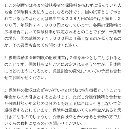
1. この制度では今まで被扶養者で保険料を払わずに済んでいた人
も全て保険料を支払うことになるわけです。国の試算として示さ
れているものはたとえば厚生年金２０８万円の場合は月額６，２
００円、年額約７４，０００円となっています。各県の保険料は
広域連合において保険料率が決定されるとのことですが、千葉県
の場合、国の試算の７４，０００円より高くなるのか低くなるの
か、その要因も含めてお聞かせください。
2. 後期高齢者医療制度の財政運営は２年を単位としてなされると
のことです。保険料も２年ごとに改定されるそうですが、具体的
にはどのようになるのか、負担割合の変化についての予想も合わ
せてお聞かせください。
3. 保険料の徴収は市町村が行いその方法は特別徴収ということで
年金からの天引きとするとあります。ただし介護保険料と合わせ
た保険料額が年金額の２分の１を超える場合は天引きしないで普
通徴収するとしています。保険料は最低いくらの年金があると天
引きになるのでしょうか、介護保険料と合わせると最低の方で月
いくらの負担になるのかお聞かせください。