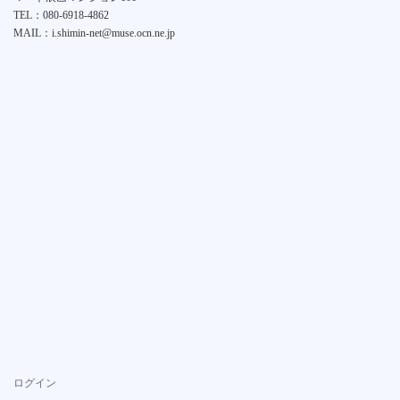
TEL：080-6918-4862
MAIL：i.shimin-net@muse.ocn.ne.jp
ログイン