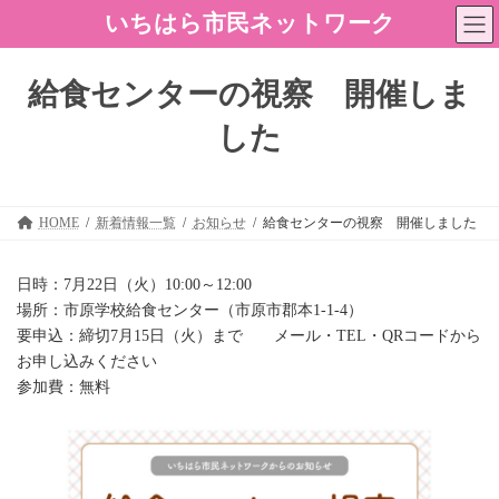
コ
ナ
いちはら市民ネットワーク
ン
ビ
テ
ゲ
ン
ー
給食センターの視察 開催しま
ツ
シ
へ
ョ
した
ス
ン
キ
に
ッ
移
プ
動
HOME
新着情報一覧
お知らせ
給食センターの視察 開催しました
日時：7月22日（火）10:00～12:00
場所：市原学校給食センター（市原市郡本1-1-4）
要申込：締切7月15日（火）まで メール・TEL・QRコードから
お申し込みください
参加費：無料