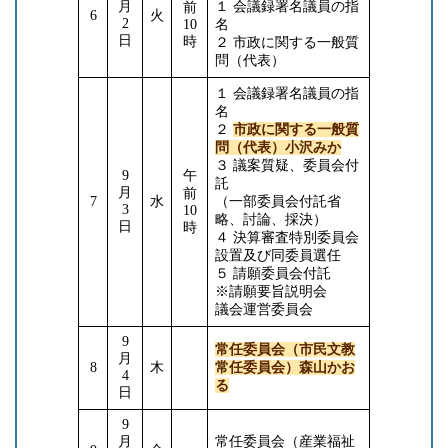
月
１ 会議録署名議員の指
前
6
火
2
10
名
日
時
２ 市政に関する一般質
問（代表）
１ 会議録署名議員の指
名
２
市政に関する一般質
問（代表）小沢みか
３ 議案質疑、委員会付
9
午
託
月
前
7
水
（一部委員会付託省
3
10
略、討論、採決）
日
時
４ 決算審査特別委員会
設置及び同委員選任
５ 請願委員会付託
※請願要旨説明会
議会運営委員会
9
常任委員会（市民文教
月
8
木
常任委員会）森山かお
4
る
日
9
月
常任委員会（産業福祉