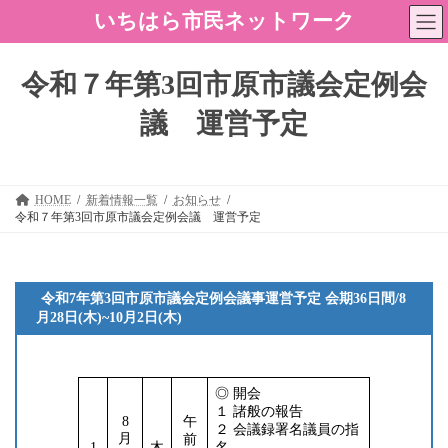
コ
ナ
いちはら市民ネットワーク
ン
ビ
テ
ゲ
ン
ー
令和７年第3回市原市議会定例会
ツ
シ
へ
ョ
議 運営予定
ス
ン
キ
に
ッ
移
プ
動
HOME
新着情報一覧
お知らせ
令和７年第3回市原市議会定例会議 運営予定
令和7年第3回市原市議会定例会議事運営予定 会期36日間/8
月28日(木)~10月2日(木)
◎ 開会
１ 諸般の報告
8
午
２ 会議録署名議員の指
月
前
1
木
名