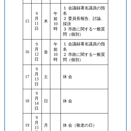
１ 会議録署名議員の指
名
9
午
月
２ 委員長報告、討論、
前
15
木
11
10
採決
日
時
３ 市政に関する一般質
問（個別）
１ 会議録署名議員の指
9
午
月
名
前
16
金
12
10
２ 市政に関する一般質
日
時
問（個別）
9
月
17
土
休 会
13
日
9
月
18
日
休 会
14
日
9
月
19
月
休 会（敬老の日）
15