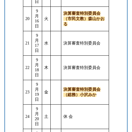
日
9
決算審査特別委員会
月
20
火
（市民文教）森山かお
16
る
日
9
月
21
水
決算審査特別委員会
17
日
9
月
22
木
決算審査特別委員会
18
日
9
月
決算審査特別委員会
23
金
19
（総務）小沢みか
日
9
月
24
土
休 会
20
日