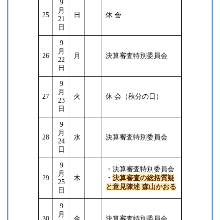
9
月
25
日
休 会
21
日
9
月
26
月
決算審査特別委員会
22
日
9
月
27
火
休 会（秋分の日）
23
日
9
月
28
水
決算審査特別委員会
24
日
9
・決算審査特別委員会
月
29
木
・
決算審査の総括質疑
25
と意見陳述
森山かおる
日
9
月
30
金
決算審査特別委員会