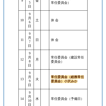
9
金
5
常任委員会）
日
9
月
10
土
休 会
6
日
9
月
11
日
休 会
7
日
9
月
常任委員会（建設常任
12
月
8
委員会）
日
9
月
常任委員会（総務常任
13
火
9
委員会）小沢みか
日
9
月
14
水
常任委員会（予備日）
10
日