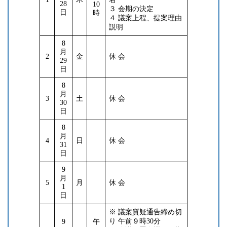
28
10
３ 会期の決定
日
時
４ 議案上程、提案理由
説明
8
月
2
金
休 会
29
日
8
月
3
土
休 会
30
日
8
月
4
日
休 会
31
日
9
月
5
月
休 会
1
日
※ 議案質疑通告締め切
り 午前９時30分
9
午