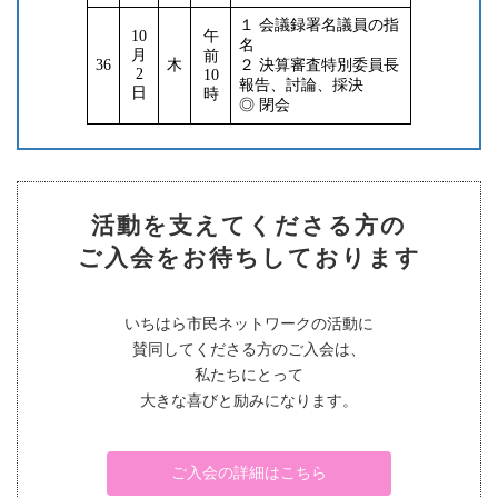
１ 会議録署名議員の指
10
午
名
月
前
36
木
２ 決算審査特別委員長
2
10
報告、討論、採決
日
時
◎ 閉会
活動を支えてくださる方の
ご入会をお待ちしております
いちはら市民ネットワークの活動に
賛同してくださる方のご入会は、
私たちにとって
大きな喜びと励みになります。
ご入会の詳細はこちら