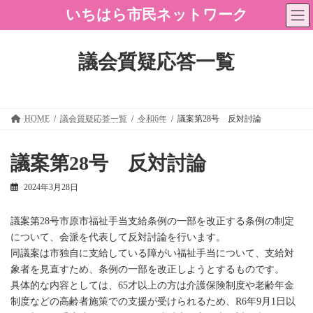
コ
ナ
いちはら市民ネットワーク
ン
ビ
テ
ゲ
ン
ー
ツ
シ
議会質疑応答一覧
へ
ョ
ス
ン
キ
に
ッ
移
プ
動
HOME
議会質疑応答一覧
令和6年
議案第28号 反対討論
議案第28号 反対討論
2024年3月28日
議案第28号市原市福祉手当支給条例の一部を改正する条例の制定
について、会派を代表して反対討論を行います。
同議案は市独自に支給している障がい福祉手当について、支給対
象者を見直すため、条例の一部を改正しようとするものです。
具体的な内容としては、65才以上の方は介護保険制度や老齢年金
制度などの高齢者施策での支援が受けられるため、R6年9月1日以