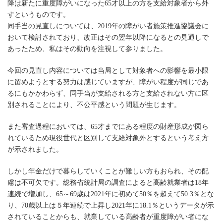
降は新たに重度障がいになった65才以上の方を支給対象者から外
すというものです。
同手当の見直しについては、2019年の障がい者施策推進協議会に
おいて検討されており、改正はその翌年以降になるとの見通しで
あったため、私はその動向を注視して参りました。
今回の見直し内容については当局として対象者への影響を最小限
に留めようとする努力は感じていますが、障がい程度が同じであ
るにもかかわらず、同手当が支給される方と支給されない方に区
別されることにより、不公平感という問題が生じます。
また審査過程においては、65才までにある程度の財産形成が図ら
れているため現役世代と区別して支給対象外とするという考え方
が示されました。
しかし年金だけで暮らしていくことが難しい方もおられ、その配
慮は不可欠です。総務省統計局の調査によると高齢就業者は18年
連続で増加し、65～69歳は2021年に初めて50％を超えて50.3％とな
り、70歳以上は５年連続で上昇し2021年に18.1％というデータが示
されていることからも、就業している高齢者が重度障がい者にな