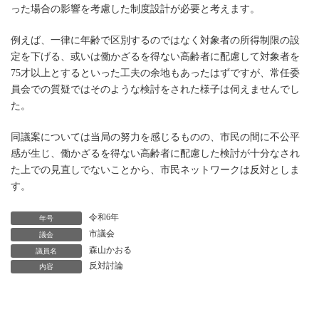
った場合の影響を考慮した制度設計が必要と考えます。
例えば、一律に年齢で区別するのではなく対象者の所得制限の設
定を下げる、或いは働かざるを得ない高齢者に配慮して対象者を
75才以上とするといった工夫の余地もあったはずですが、常任委
員会での質疑ではそのような検討をされた様子は伺えませんでし
た。
同議案については当局の努力を感じるものの、市民の間に不公平
感が生じ、働かざるを得ない高齢者に配慮した検討が十分なされ
た上での見直しでないことから、市民ネットワークは反対としま
す。
令和6年
年号
市議会
議会
森山かおる
議員名
反対討論
内容