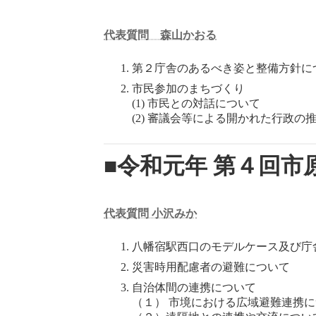
代表質問 森山かおる
第２庁舎のあるべき姿と整備方針に
市民参加のまちづくり
(1) 市民との対話について
(2) 審議会等による開かれた行政の
■令和元年 第４回市
代表質問 小沢みか
八幡宿駅西口のモデルケース及び庁
災害時用配慮者の避難について
自治体間の連携について
（１） 市境における広域避難連携に