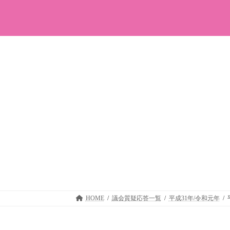
コ
ナ
ン
ビ
テ
ゲ
ン
ー
ツ
シ
へ
ョ
ス
ン
キ
に
ッ
移
プ
動
HOME
議会質疑応答一覧
平成31年/令和元年