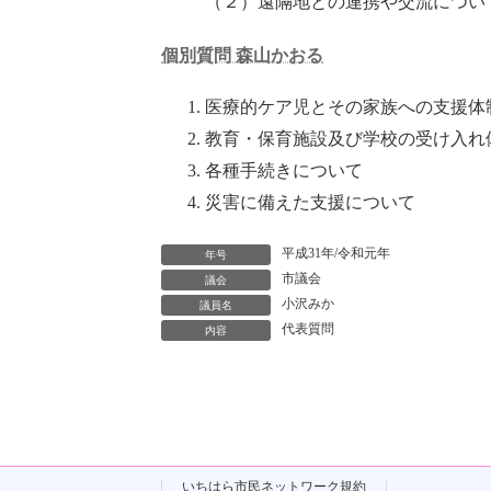
（２）遠隔地との連携や交流につい
個別質問 森山かおる
医療的ケア児とその家族への支援体
教育・保育施設及び学校の受け入れ
各種手続きについて
災害に備えた支援について
平成31年/令和元年
年号
市議会
議会
小沢みか
議員名
代表質問
内容
いちはら市民ネットワーク規約