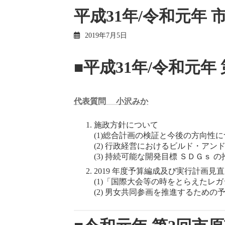
平成31年/令和元年
2019年7月5日
■平成31年/令和元年
代表質問 小沢みか
施政方針について
(1)総合計画の検証と今後の方向性
(2) 行政経営におけるビルド・ア
(3) 持続可能な開発目標 ＳＤＧｓ 
2019 年度予算編成及び実行計画見
(1)「国際大会等の時をとらえたレ
(2) 男女共同参画を推進するため