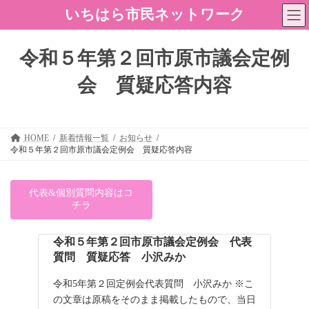
コ
ナ
いちはら市民ネットワーク
ン
ビ
テ
ゲ
ン
ー
令和５年第２回市原市議会定例
ツ
シ
へ
ョ
会 質疑応答内容
ス
ン
キ
に
ッ
移
プ
動
HOME
新着情報一覧
お知らせ
令和５年第２回市原市議会定例会 質疑応答内容
代表&個別質問内容はコ
チラ
令和５年第２回市原市議会定例会 代表
質問 質疑応答 小沢みか
令和5年第２回定例会代表質問 小沢みか ※こ
の文章は原稿をそのまま掲載したもので、当日