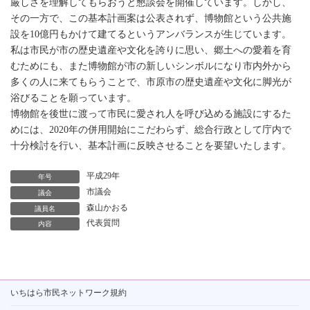
厳しさを理解してもらおうと懇談会を開催しています。しかし、
その一方で、この基本計画案は公表されず、博物館という公共施
設を10億円もかけて建てるというアンバランスが生じています。
私は市民が市の歴史遺産や文化を誇りに思い、郷土への愛着を育
むためにも、また博物館が市の新しいシンボルになり市内外から
多くの人に来てもらうことで、市原市の歴史遺産や文化に脚光が
浴びることを願っています。
博物館を後世に渡って市民に愛され人を呼び込める施設にするた
めには、2020年の併用開始にこだわらず、総合行政として庁内で
十分検討を行い、基本計画に反映させることを要望いたします。
平成29年
年号
市議会
議会
森山かおる
議員名
代表質問
内容
いちはら市民ネットワーク規約