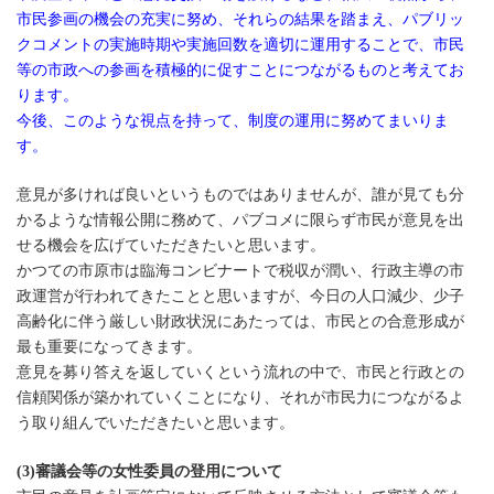
市民参画の機会の充実に努め、それらの結果を踏まえ、パブリッ
クコメントの実施時期や実施回数を適切に運用することで、市民
等の市政への参画を積極的に促すことにつながるものと考えてお
ります。
今後、このような視点を持って、制度の運用に努めてまいりま
す。
意見が多ければ良いというものではありませんが、誰が見ても分
かるような情報公開に務めて、パブコメに限らず市民が意見を出
せる機会を広げていただきたいと思います。
かつての市原市は臨海コンビナートで税収が潤い、行政主導の市
政運営が行われてきたことと思いますが、今日の人口減少、少子
高齢化に伴う厳しい財政状況にあたっては、市民との合意形成が
最も重要になってきます。
意見を募り答えを返していくという流れの中で、市民と行政との
信頼関係が築かれていくことになり、それが市民力につながるよ
う取り組んでいただきたいと思います。
(3)審議会等の女性委員の登用について