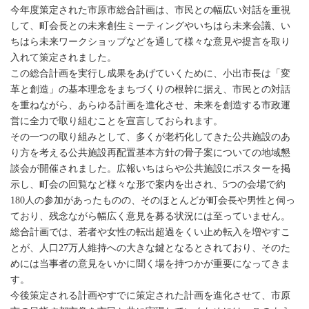
今年度策定された市原市総合計画は、市民との幅広い対話を重視
して、町会長との未来創生ミーティングやいちはら未来会議、い
ちはら未来ワークショップなどを通して様々な意見や提言を取り
入れて策定されました。
この総合計画を実行し成果をあげていくために、小出市長は「変
革と創造」の基本理念をまちづくりの根幹に据え、市民との対話
を重ねながら、あらゆる計画を進化させ、未来を創造する市政運
営に全力で取り組むことを宣言しておられます。
その一つの取り組みとして、多くが老朽化してきた公共施設のあ
り方を考える公共施設再配置基本方針の骨子案についての地域懇
談会が開催されました。広報いちはらや公共施設にポスターを掲
示し、町会の回覧など様々な形で案内を出され、5つの会場で約
180人の参加があったものの、そのほとんどが町会長や男性と伺っ
ており、残念ながら幅広く意見を募る状況には至っていません。
総合計画では、若者や女性の転出超過をくい止め転入を増やすこ
とが、人口27万人維持への大きな鍵となるとされており、そのた
めには当事者の意見をいかに聞く場を持つかが重要になってきま
す。
今後策定される計画やすでに策定された計画を進化させて、市原