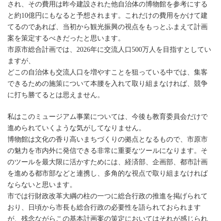
され、その費用は昨今建設された他自治体の博物館を参考にする
と約10億円にもなると予想されます。これだけの費用をかけて建
てるのであれば、当初から観光振興の視点をもっとふまえて計画
案を策定するべきだったと思います。
市原市総合計画では、2026年に交流人口500万人を目指すとしてい
ますが、
どこの自治体も交流人口を増やすことを狙っている中では、集客
できるための施策について本腰を入れて取り組まなければ、競争
に打ち勝てるとは思えません。
私はこのミュージアム事業については、今後も教育委員会だけで
進められていくような気がしてなりません。
博物館は文化の香り高いまちづくりの拠点となるもので、市原市
の魅力を市内外に発信できる非常に重要なツールになります。そ
のツールを最大限に活かすためには、経済部、企画部、都市計画
を進める都市部などと連携し、多角的な視点で取り組まなければ
ならないと思います。
市では行財政改革大綱の柱の一つに総合行政の推進を掲げられて
おり、日頃から市長も総合行政の必要性を語られておられます
が、残念ながらこの基本計画案の策定においてはそれが感じられ