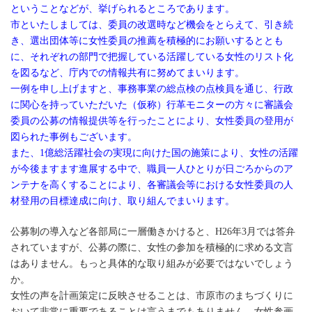
ということなどが、挙げられるところであります。
市といたしましては、委員の改選時など機会をとらえて、引き続
き、選出団体等に女性委員の推薦を積極的にお願いするととも
に、それぞれの部門で把握している活躍している女性のリスト化
を図るなど、庁内での情報共有に努めてまいります。
一例を申し上げますと、事務事業の総点検の点検員を通じ、行政
に関心を持っていただいた（仮称）行革モニターの方々に審議会
委員の公募の情報提供等を行ったことにより、女性委員の登用が
図られた事例もございます。
また、1億総活躍社会の実現に向けた国の施策により、女性の活躍
が今後ますます進展する中で、職員一人ひとりが日ごろからのア
ンテナを高くすることにより、各審議会等における女性委員の人
材登用の目標達成に向け、取り組んでまいります。
公募制の導入など各部局に一層働きかけると、H26年3月では答弁
されていますが、公募の際に、女性の参加を積極的に求める文言
はありません。もっと具体的な取り組みが必要ではないでしょう
か。
女性の声を計画策定に反映させることは、市原市のまちづくりに
おいて非常に重要であることは言うまでもありません。女性参画