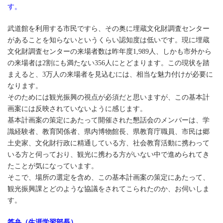
す。
武道館を利用する市民ですら、その奥に埋蔵文化財調査センター
があることを知らないというくらい認知度は低いです。現に埋蔵
文化財調査センターの来場者数は昨年度1,989人、しかも市外から
の来場者は2割にも満たない356人にとどまります。この現状を踏
まえると、3万人の来場者を見込むには、相当な魅力付けが必要に
なります。
そのためには観光振興の視点が必須だと思いますが、この基本計
画案には反映されていないように感じます。
基本計画案の策定にあたって開催された懇話会のメンバーは、学
識経験者、教育関係者、県内博物館長、県教育庁職員、市民は郷
土史家、文化財行政に精通している方、社会教育活動に携わって
いる方と伺っており、観光に携わる方がいない中で進められてき
たことが気になっています。
そこで、場所の選定を含め、この基本計画案の策定にあたって、
観光振興課とどのような協議をされてこられたのか、お伺いしま
す。
答弁（生涯学習部長）