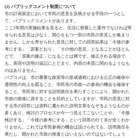
(2) パブリックコメント制度について
市の計画策定において市民の意見を反映させる手段の一つとし
て、パブリックコメントがあります。
ここ2年間の実施結果を見ると、生活に密着した案件でなければ寄
せられる意見は少なく、関心をもつ一部の市民の意見しか集まり
ません。しかも寄せられた意見に対しての回答結果は「今後の参
考にする」「原案どおり」「その他の意見」となることがほとん
どで、「原案の修正」になることは稀です。修正される場合で
も、表現や説明の追記にとどまり、内容の本質に関わるようなも
のはありません。
パブコメは、市の重要な政策等の形成過程における公正の確保や
透明性の向上を図ること、市民等の市政への参画の機会を確保す
ること、市民等に対する説明責任を果たすことにより、開かれた
市政の推進に資することを目的としていますが、市民の意見に対
する市の回答には資料に書かれた説明文章をなぞるようなものが
多くあり、検討のプロセスが今一つ見えてこないことや、「今後
検討する」「今後の参考にする」という回答の行く末が全くわか
りません。これでは市民参画の機会は設けられても、説明責任を
果たし、開かれた市政の推進とはいえないのではないでしょう