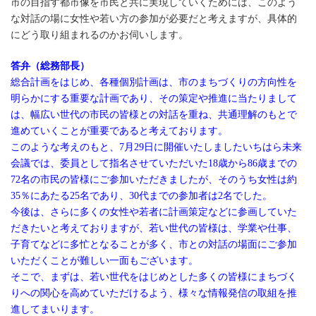
市の目指す都市像を市民と共に実現していくためには、このよう
な対話の場に女性や若い方の参加が必要だと考えますが、具体的
にどう取り組まれるのかお伺いします。
答弁（総務部長）
総合計画をはじめ、各種個別計画は、市のまちづくりの方向性を
明らかにする重要な計画であり、その策定や推進に当たりまして
は、幅広い世代の市民の皆様との対話を重ね、共通理解のもとで
進めていくことが重要であると考えております。
このような考えのもと、7月29日に開催いたしましたいちはら未来
会議では、委員として指名させていただいた18歳から86歳までの
72名の市民の皆様にご参加いただきましたが、そのうち女性は約
35％にあたる25名であり、30代までの参加者は2名でした。
今後は、さらに多くの女性や若者に計画策定などに参画していた
だきたいと考えておりますが、若い世代の皆様は、学業や仕事、
子育てなどに多忙となることが多く、市との対話の場面にご参加
いただくことが難しい一面もございます。
そこで、まずは、若い世代をはじめとした多くの皆様にまちづく
りへの関心を高めていただけるよう、様々な情報発信の取組を推
進してまいります。