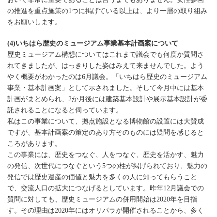
の推進を重点施策の1つに掲げている以上は、より一層の取り組み
をお願いします。
(4)いちはら歴史のミュージアム事業基本計画案について
歴史ミュージアム構想についてはこれまで議会でも何度か質問さ
れてきましたが、はっきりした姿はみえて来ませんでした。よう
やく概要がわかったのは6月議会。「いちはら歴史のミュージアム
事業・基本計画案」として示されました。そして今月中には基本
計画がまとめられ、2か月後には建築基本設計や展示基本設計が委
託されることになると伺っています。
私はこの事業について、拠点施設となる博物館の設置には大賛成
ですが、基本計画案の策定のあり方そのものには疑問を感じると
ころがあります。
この事業には、歴史をつなぐ、人をつなぐ、歴史を活かす、魅力
の発信、次世代につなぐという5つの柱が掲げられており、魅力の
発信では歴史遺産の価値と魅力を多くの人に知ってもらうこと
で、交流人口の拡大につなげるとしています。昨年12月議会での
質問に対しても、歴史ミュージアムの併用開始は2020年を目指
す。その理由は2020年にはオリパラが開催されることから、多く