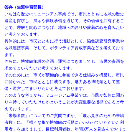
答弁（生涯学習部長）
いちはら歴史のミュージアム事業では、市民とともに地域の歴史
遺産を探求し、展示や体験学習を通じて、その価値を共有するこ
とで、理解と関心につなげ、地域への誇りや愛着の心を育みたい
と考えております。
具体的には、市民とともに行う活動として、協働調査研究事業や
地域連携事業、そして、ボランティア育成事業などを考えており
ます。
さらに、博物館施設の企画・運営につきましても、市民の参画を
求めてまいりたいと考えております。
そのためには、市民が積極的に参画できる仕組みを構築し、市民
に開かれた、市民とともに成長する、魅力ある博物館として整
備・運営してまいりたいと考えております。
このような考えから、ミュージアム事業では、市民が如何に関わ
りを持っていただけたかということが大変重要な指標であると考
えております。
「来場者数」についてのご質問ですが、「展示見学のための来場
者数」に、「様々な形で博物館の活動にかかわっていただいた利
用者」を加えまして、目標利用者数、年間3万人を見込んでおりま