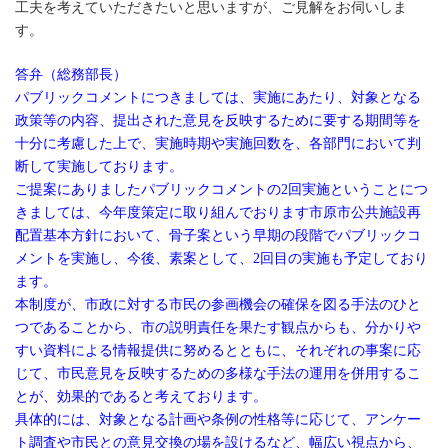
工夫を考えていただきたいと思いますが、ご見解をお伺いしま
す。
答弁（総務部長）
パブリックコメントにつきましては、実施にあたり、対象となる
政策等の内容、提出された意見を反映するために要する期間等を
十分に考慮した上で、実施時期や実施回数を、各部門において判
断して実施しております。
ご提案にありましたパブリックコメントの2回実施ということにつ
きましては、今年度策定に取り組んでおります市原市公共施設再
配置基本方針において、骨子案という早期の段階でパブリックコ
メントを実施し、今後、素案として、2回目の実施も予定しており
ます。
本制度が、市政に対する市民の参画機会の確保を図る手法のひと
つであることから、市の説明責任を果たす観点からも、分かりや
すい資料による情報提供に努めるとともに、それぞれの事案に応
じて、市民意見を反映するための多様な手法の運用を併用するこ
とが、効果的であると考えております。
具体的には、対象となる計画や条例の性格等に応じて、アンケー
ト調査や市民との意見交換の場を設けるなど、幅広い視点から、