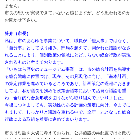
ません。
市長の思いが実現できていないと感じますが、どう思われるのか
お聞かせ下さい。
答弁（市長）
私は、市のあらゆる事業について、職員が「他人事」ではなく、
「自分事」として取り組み、部局を超えて、開かれた議論がなさ
れることにより、個別政策の領域にとどまらない総合行政が実現
されるものと考えております。
「いちはら歴史のミュージアム事業」は、市の総合計画を先導す
る総合戦略に位置づけ、現在、その具現化に向け、「基本計画」
の策定作業を進めているところであり、計画策定の過程におきま
しては、私が議長を務める政策会議等において活発な議論を重
ね、全庁的な合意形成を図りながら取り組んでまいりました。
今後につきましても、実効性のある計画の策定に向け、今までに
もまして、しっかりと議論を重ねる中で、全庁一丸となった総合
行政による取組を着実に進めてまいります。
市長は対話を大切に考えておられ、公共施設の再配置では財政の