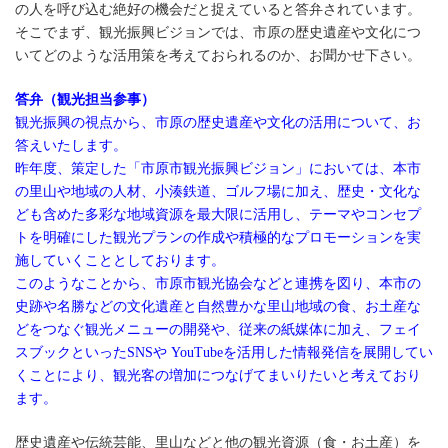
の人を呼び込む絶好の機会だと捉えていると答弁されています。
そこでまず、観光振興ビジョンでは、市原の歴史遺産や文化につ
いてどのような活用策を考えておられるのか、お聞かせ下さい。
答弁（観光担当参事）
観光振興の視点から、市原の歴史遺産や文化の活用について、お
答えいたします。
昨年度、策定した「市原市観光振興ビジョン」においては、本市
の里山や地域の人材、小湊鉄道、ゴルフ場に加え、歴史・文化な
ども含めた多彩な地域資源を最大限に活用し、テーマやコンセプ
トを明確にした観光プランの作成や積極的なプロモーションを実
施していくこととしております。
このようなことから、市原市観光協会などと連携を図り、本市の
史跡や名勝などの文化遺産と自然豊かな里山地域の食、お土産な
どをつなぐ観光メニューの開発や、従来の紙媒体に加え、フェイ
スブックといったSNSや YouTubeを活用した情報発信を展開してい
くことにより、観光客の増加につなげてまいりたいと考えており
ます。
歴史遺産や伝統芸能、里山などと他の観光資源（食・お土産）を