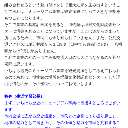
組み合わせるという魅力付けをして相乗効果を生み出すというこ
とであれば、ミュージアム事業は観光振興にとって大きな役割を
もつことになります。
そこで事業の基本計画案を見ると、博物館は埋蔵文化財調査セン
ターに増築されることになっていますが、ここは道から奥まった
所にあるために、市民にも余り知られていません。また、公共交
通アクセスはJR五井駅から１日9便（日中でも1時間に1便）、八幡
駅からは5便しかありません。
これで事業の柱の一つである交流人口の拡大につながるのか甚だ
疑問に思います。
いちはら歴史のミュージアム事業を観光資源として考えておられ
るのであれば、博物館の場所を埋蔵文化財調査センターとした理
由は何なのか、その優位性についてお伺いします。
答弁（生涯学習部長）
まず、いちはら歴史のミュージアム事業の目指すところでござい
ます。
市内全域に広がる歴史遺産を、市民との協働により掘り起こし、
地域の魅力として磨き上げ、その価値と魅力を市民と共有するこ