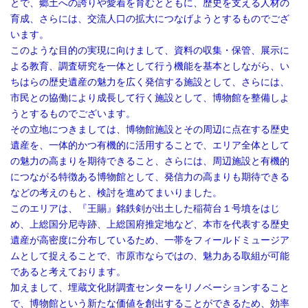
とで、郷土への誇りや愛着を育むとともに、歴史を支える人材の
育成、さらには、交流人口の拡大につなげようとするものでござ
います。
このような目的の実現に向けまして、資料の収集・保管、展示に
よる教育、調査研究を一体として行う機能を基本としながら、い
ちはらの歴史遺産の魅力を広く発信する施設として、さらには、
市民との協働により成長して行く施設として、博物館を整備しよ
うとするものでございます。
その立地につきましては、博物館施設とその周辺に点在する歴史
遺産を、一体的かつ有機的に活用することで、エリア全体として
の魅力の高まりを期待できること、さらには、周辺施設と有機的
につながる特徴ある博物館として、発信力の高まりも期待できる
などの考えのもと、検討を進めてまいりました。
このエリアは、『王賜』銘鉄剣が出土した稲荷台１号墳をはじ
め、上総国分尼寺跡、上総国府推定地など、本市を代表する歴史
遺産が高密度に分布しているため、一帯をフィールドミュージア
ムとして捉えることで、市原市ならではの、魅力ある取組が可能
であると考えております。
加えまして、埋蔵文化財調査センターをリノベーションすること
で、博物館という新たな価値を創出することができるため、効率