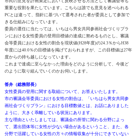
市民の意見を計画策定において反映させる方法として審議会等も
重要な役割を果たしています。こちらは誰でも意見を述べられる
PCとは違って、指針に基づいて選考された者が委員として参加で
きる仕組みになっています。
委員の選任に当たっては、いちはら男女共同参画社会づくりプラ
ンにおける女性委員の登用目標値の達成に努めるものとし、審議
会等委員における女性の割合を現状値(H28年度)の24.3％からH38
年度には40.0％の目標値を掲げておられますが、この目標値は27年
度からの持ち越しになっています。
これまで達成に至らなかった理由をどのように分析して、今後ど
のように取り組んでいくのかお伺いします。
答弁（総務部長）
女性委員の登用に関する取組について、お答えいたします。
市の審議会等委員における女性の割合は、「いちはら男女共同参
画社会づくりプラン」における目標数値とは、お話にありました
ように、大きく乖離している状況にあります。
主な理由といたしましては、審議会の所管に関わる分野によっ
て、選出団体等に女性が少ない場合があるということ、また、各
分野で活躍している女性の方々の情報収集が十分にできていない