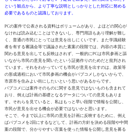
という観点から、より丁寧な説明としっかりとした対応に努める
必要であるものと認識しております。
PCの案件で公表される資料はボリュームがあり、よほどの関心が
なければ読み込むことはできないし、専門用語もあり理解が難し
く、普通の市民にとっては意見を出しにくいです。また学識経験
者を有する審議会等で議論された素案の段階では、内容の本質に
関わる意見を出しても反映はされず、一般的にPCは市民参画と謳
いながら市民の意見を聞いたという証拠作りのためだと批判され
ています。それをわかっていても市民が意見を出すのは、政策等
の形成過程において市民参画の機会がパブコメしかないからで、
市原市を住みよい街にしたいという思いがあるからです。
パブコメには案件そのものに関する意見ではないものも含まれて
おり、例えば計画の基礎となるデータについての意見もありま
す。それらを見ていると、私はもっと早い段階で情報を公開し、
市民が意見を出せる機会が必要ではないかと思います。
そこで、今まで以上に市民の意見を計画に反映するために、例え
ばパブコメを2回にするなどして、計画の方針を決める段階や中間
案の段階で、分かりやすい言葉を使った情報を公開し意見を募る