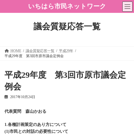
コ
ナ
いちはら市民ネットワーク
ン
ビ
テ
ゲ
ン
ー
ツ
シ
議会質疑応答一覧
へ
ョ
ス
ン
キ
に
ッ
移
プ
動
HOME
議会質疑応答一覧
平成29年
平成29年度 第3回市原市議会定例会
平成29年度 第3回市原市議会定
例会
2017年10月24日
代表質問 森山かおる
1.各種計画策定のあり方について
(1)市民との対話の必要性について