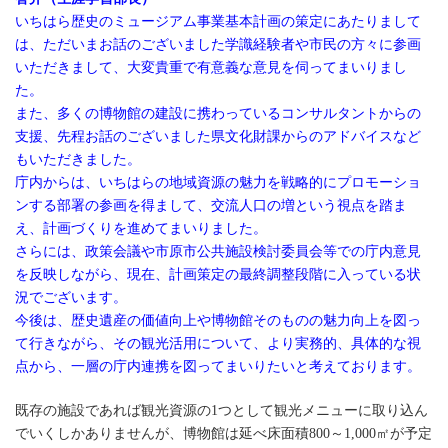
いちはら歴史のミュージアム事業基本計画の策定にあたりまして
は、ただいまお話のございました学識経験者や市民の方々に参画
いただきまして、大変貴重で有意義な意見を伺ってまいりまし
た。
また、多くの博物館の建設に携わっているコンサルタントからの
支援、先程お話のございました県文化財課からのアドバイスなど
もいただきました。
庁内からは、いちはらの地域資源の魅力を戦略的にプロモーショ
ンする部署の参画を得まして、交流人口の増という視点を踏ま
え、計画づくりを進めてまいりました。
さらには、政策会議や市原市公共施設検討委員会等での庁内意見
を反映しながら、現在、計画策定の最終調整段階に入っている状
況でございます。
今後は、歴史遺産の価値向上や博物館そのものの魅力向上を図っ
て行きながら、その観光活用について、より実務的、具体的な視
点から、一層の庁内連携を図ってまいりたいと考えております。
既存の施設であれば観光資源の1つとして観光メニューに取り込ん
でいくしかありませんが、博物館は延べ床面積800～1,000㎡が予定