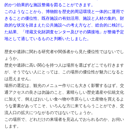
的かつ効果的な施設整備を図ることができます。
このようなことから、博物館を歴史的周辺環境と一体的に運用で
きることの優位性、既存施設の有効活用、施設と人材の集約、財
政的な状況を踏まえた公共施設への考え方など、総合的に検討し
た結果、「埋蔵文化財調査センター及びその隣接地」が整備予定
地として適しているものと判断いたしました。
歴史や遺跡に関わる研究者や関係者から見た優位性ではないでし
ょうか。
歴史や遺跡に高い関心を持つ人は場所を選ばずどこでも行きます
が、そうでない人にとっては、この場所の優位性が魅力になると
は思えません。
場所の選定は、観光のメニュー作りにも大きく影響するはず。交
通アクセスの良さは勿論のこと、素晴らしい歴史遺産や伝統文化
に加えて、例えばおいしい食べ物や市原らしい土産物を買えるよ
うな要素があってこそ、いろんな方に来てもらうことができ、交
流人口の拡大につながるのではないでしょうか。
この場所で、どれだけの来場者を見込んでおられるのか、お伺い
します。