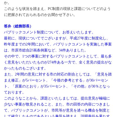
か。
このような状況を踏まえ、PC制度の現状と課題についてどのよう
に把握されておられるのかお聞かせ下さい。
答弁（総務部長）
パブリックコメント制度について、お答えいたします。
最初に、現状についてでございますが、平成27年度に制度化し、
昨年度までの2年間において、パブリックコメントを実施した事案
は、市原市総合計画条例案など、34件ありました。
その中で、1つの事案に対するパブリックコメントとして、最も多
く意見をいただいたものが274件ある一方で、全く意見の提出がな
かったものもございます。
また、2年間の意見に対する市の対応の割合としては、「意見を踏
まえ修正」が5パーセント、「今後の参考とする」が30パーセン
ト、「原案のとおり」が35パーセント、「その他」が30％となっ
ております。
このようなことから、課題といたしましては、提出意見が極端に
少ない事案が散見されること、また、市の回答の内容につきまし
て、パブリックコメントが、市民等が意見を述べる機会を制度と
して確立したものであるという趣旨を踏まえ、説明責任を果たす